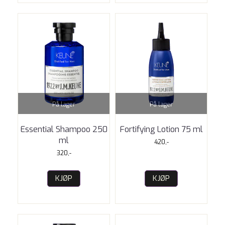
På lager
På lager
Essential Shampoo 250
Fortifying Lotion 75 ml
ml
420,-
320,-
KJØP
KJØP