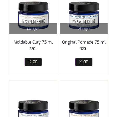
På lager
På lager
Moldable Clay 75 ml
Original Pomade 75 ml
320,-
320,-
KJØP
KJØP