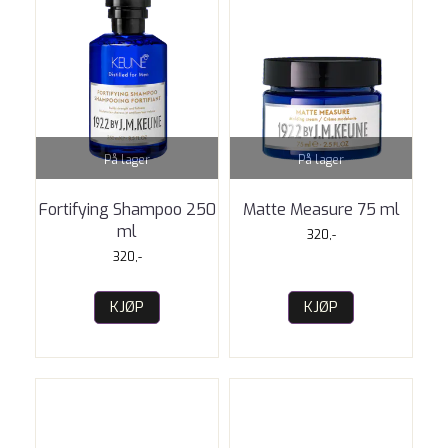
På lager
På lager
Fortifying Shampoo 250
Matte Measure 75 ml
ml
320,-
320,-
KJØP
KJØP