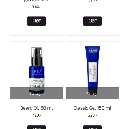
320,-
960,-
KJØP
KJØP
På lager
På lager
Beard Oil 50 ml
Classic Gel 150 ml
420,-
320,-