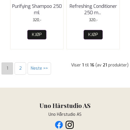
Purifying Shampoo 250
Refreshing Conditioner
ml
250 m
...
320,-
320,-
KJØP
KJØP
Viser
1
til
16
(av
21
produkter)
1
2
Neste >>
Uno Hårstudio AS
Uno Hårstudio AS