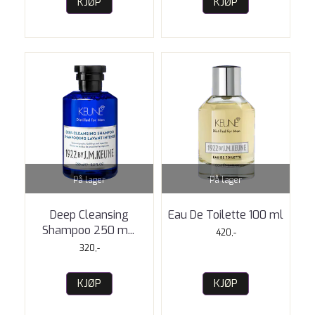
KJØP
KJØP
På lager
På lager
Deep Cleansing
Eau De Toilette 100 ml
Shampoo 250 m
...
420,-
320,-
KJØP
KJØP