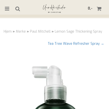
0,-
Hjem
»
Merke
»
Paul Mitchell
»
Lemon Sage Thickening Spray
Nullstill
Tea Tree Wave Refresher Spray →
Trykk ENTER for å søke