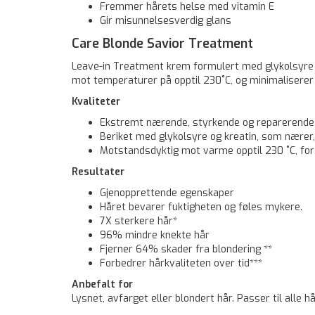
Fremmer hårets helse med vitamin E
Gir misunnelsesverdig glans
Care Blonde Savior Treatment
Leave-in Treatment krem formulert med glykolsyre og
mot temperaturer på opptil 230˚C, og minimaliserer
Kvaliteter
Ekstremt nærende, styrkende og reparerende
Beriket med glykolsyre og kreatin, som nærer, 
Motstandsdyktig mot varme opptil 230 ˚C, fo
Resultater
Gjenopprettende egenskaper
Håret bevarer fuktigheten og føles mykere.
7X sterkere hår*
96% mindre knekte hår
Fjerner 64% skader fra blondering **
Forbedrer hårkvaliteten over tid***
Anbefalt for
Lysnet, avfarget eller blondert hår. Passer til alle h