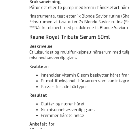
Bruksanvisning
Påfør ett eller to pump med krem i håndkletørt hår o
*Instrumental test etter 1x Blonde Savior rutine (S
**Instrumental test etter 7x Blonde Savior rutine 
***Når kombinert med produktene til Blonde Savior 
Keune Royal Tribute Serum 50ml
Beskrivelse
Et luksuriøst og multifunksjonelt hårserum med ­­tu
misunnelsesverdig glans.
Kvaliteter
Inneholder vitamin E som beskytter håret fra
Et multifunksjonelt hårserum som kan integrere
Passer for alle hårtyper
Resultat
Glatter og nærer håret.
Gir misunnelsesverdig glans
Fremmer hårets helse
Anbefalt for