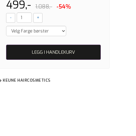
499,-
1.088,-
-54%
-
+
LEGG I HANDLEKURV
KEUNE HAIRCOSMETICS