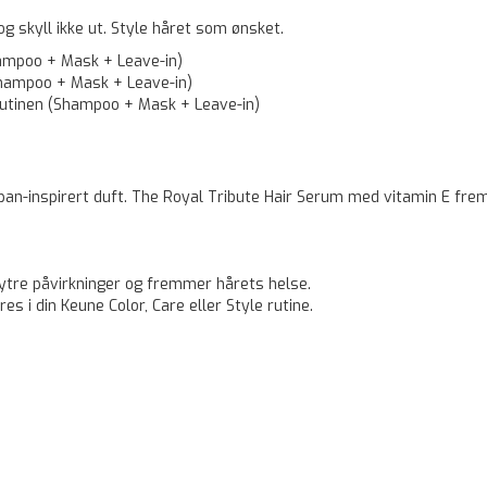
g skyll ikke ut. Style håret som ønsket.
hampoo + Mask + Leave-in)
(Shampoo + Mask + Leave-in)
rutinen (Shampoo + Mask + Leave-in)
lipan-inspirert duft. The Royal Tribute Hair Serum med vitamin E fre
 ytre påvirkninger og fremmer hårets helse.
s i din Keune Color, Care eller Style rutine.