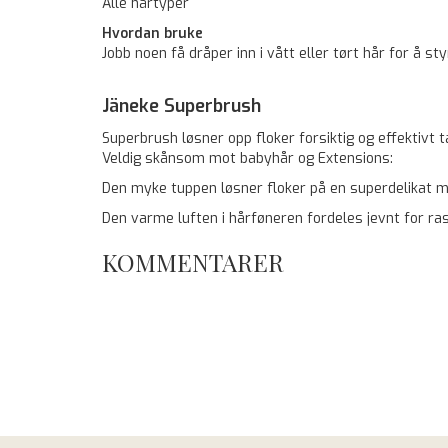
Alle hårtyper
Hvordan bruke
Jobb noen få dråper inn i vått eller tørt hår for å sty
Jäneke Superbrush
Superbrush løsner opp floker forsiktig og effektivt
Veldig skånsom mot babyhår og Extensions:
Den myke tuppen løsner floker på en superdelikat m
Den varme luften i hårføneren fordeles jevnt for ras
KOMMENTARER