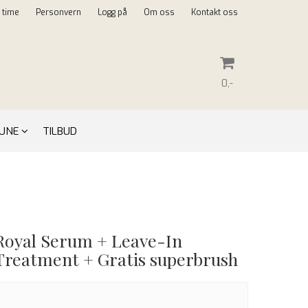
l time
Personvern
Logg på
Om oss
Kontakt oss
0,-
KEUNE
TILBUD
Nullstill
Trykk ENTER for å søke
Royal Serum + Leave-In
Treatment + Gratis superbrush