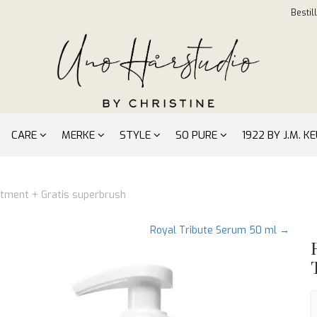
Bestil
CARE
MERKE
STYLE
SO PURE
1922 BY J.M. 
atment + Gratis superbrush
Royal Tribute Serum 50 ml →