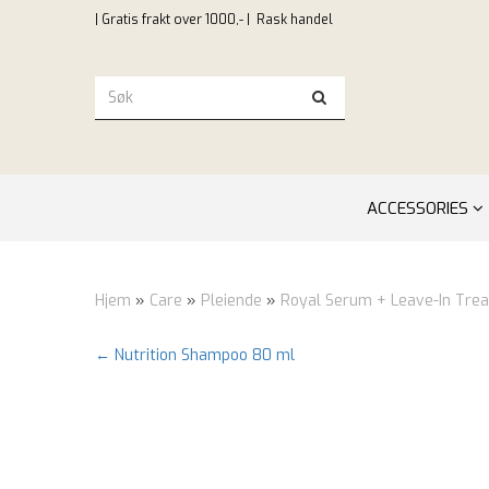
| Gratis frakt over 1000,- |
Rask handel
ACCESSORIES
Hjem
»
Care
»
Pleiende
»
Royal Serum + Leave-In Tre
← Nutrition Shampoo 80 ml