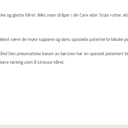
rke og glatte håret. Miks noen dråper i din Care eller Style rutine, el
 takket være de myke tuppene og dens spesielle patenterte bikube p
åte! Den pneumatiske basen av børsten har en spesiell patentert bi
kere tørking uten å stresse håret.