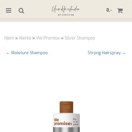
0,-
Hjem
»
Merke
»
We Promise
»
Silver Shampoo
Nullstill
← Moisture Shampoo
Strong Hairspray →
Trykk ENTER for å søke